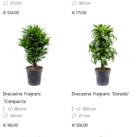
27
30
€ 124,00
€ 171,00
Dracaena fragrans
Dracaena fragrans 'Dorado'
'Compacta'
80
100
24
27
€ 98,00
€ 129,00