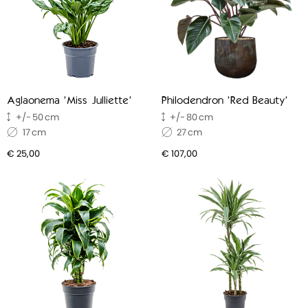
Aglaonema 'Miss Julliette'
Philodendron 'Red Beauty'
50
80
17
27
€ 25,00
€ 107,00