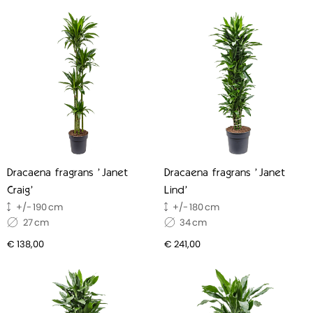
Dracaena fragrans 'Janet
Dracaena fragrans 'Janet
Craig'
Lind'
190
180
27
34
€ 138,00
€ 241,00