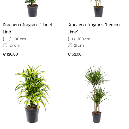
Dracaena fragrans 'Janet
Dracaena fragrans 'Lemon
Lind'
Lime'
100
100
27
21
€ 120,00
€ 52,00