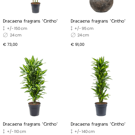
onhoudsvriendelijke soorten die van nature weinig
verzorging vragen, zoals de Philodendron, Aglaonema, of
bijvoorbeeld een Dracaena. Deze doen het goed in
Dracaena fragrans 'Cintho'
Dracaena fragrans 'Cintho'
kantoren en vragen relatief weinig aandacht.
150
95
24
24
€ 73,00
€ 91,00
Dracaena fragrans 'Cintho'
Dracaena fragrans 'Cintho'
110
140