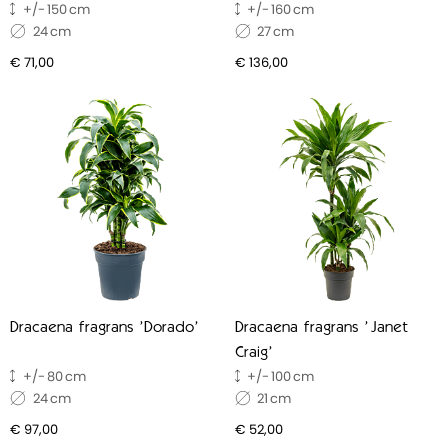
150
160
24
27
€ 71,00
€ 136,00
Dracaena fragrans 'Dorado'
Dracaena fragrans 'Janet
Craig'
80
100
24
21
€ 97,00
€ 52,00