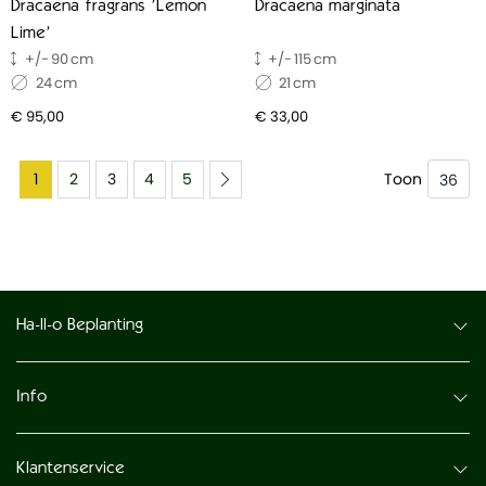
Dracaena fragrans 'Lemon
Dracaena marginata
Lime'
90
115
24
21
€ 95,00
€ 33,00
1
2
3
4
5
Toon
Ha-ll-o Beplanting
Info
Klantenservice