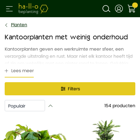
Planten
Kantoorplanten met weinig onderhoud
Kantoorplanten geven een werkruimte meer sfeer, een
verzorgde uitstraling en rust. Maar niet elk kantoor heeft tijd
of zin om wekelijks met een gieter rond te lopen. Gelukkig
zijn er onderhoudsarme kantoorplanten die weinig
Lees meer
verzorging nodig hebben en toch jarenlang mooi blijven. Op
deze pagina lees je kantoorplanten weinig onderhoud nodig
Filters
hebben, welke soorten geschikt zijn én hoe je ze moeiteloos
gezond houdt zonder gedoe.
154
producten
Waar gaat de tijd in plantenonderhoud eigenlijk
naartoe?
Bij het verzorgen van kantoorplanten blijkt dat het meeste
werk zit in één simpele taak: water geven. Uit ervaring blijkt
dat de tijdsbesteding grofweg als volgt verdeeld is: