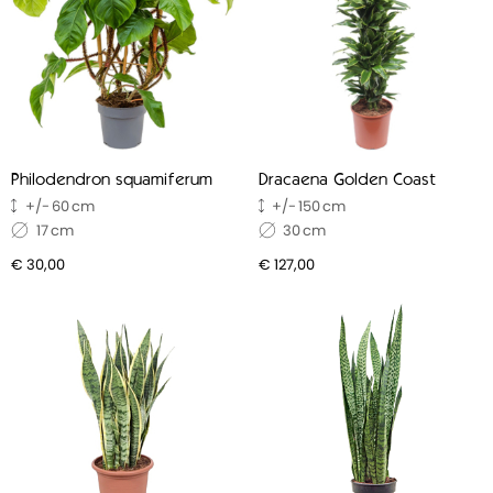
Water geven – 80%
Verreweg de meeste tijd gaat naar het geven van water.
Zeker bij planten die snel uitdrogen of in ruimtes met
droge lucht kan dit wekelijks of zelfs vaker nodig zijn.
Geel blad verwijderen – 10%
Gele of lelijke bladeren moeten regelmatig worden
Philodendron squamiferum
Dracaena Golden Coast
weggehaald om de plant netjes te houden en verdere
60
150
bladverkleuring te voorkomen.
17
30
Snoeien – 8%
€ 30,00
€ 127,00
Sommige planten groeien snel en hebben af en toe een
knipbeurt nodig om hun vorm te behouden of om te
voorkomen dat ze te groot worden voor de ruimte.
Ongedierte bestrijden – 2%
Gelukkig komt dit niet vaak voor, maar het herkennen en
aanpakken van bladluis, trips of spint vraagt wel
aandacht wanneer het zich voordoet.
Kantoorplanten die weinig water nodig