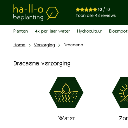
10
/ 10
Toon alle 43 reviews
Planten
4x per jaar water
Hydrocultuur
Bloempot
Home
Verzorging
Dracaena
Dracaena verzorging
Water
Zon