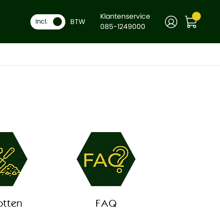
Klantenservice
BTW
Incl.
085-1249000
otten
FAQ