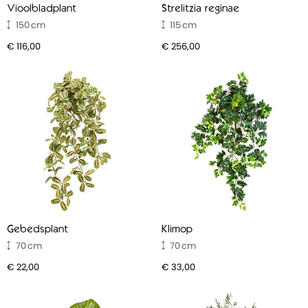
Vioolbladplant
Strelitzia reginae
150
115
€ 116,00
€ 256,00
Gebedsplant
Klimop
70
70
€ 22,00
€ 33,00