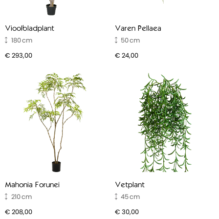
Vioolbladplant
Varen Pellaea
180
50
€ 293,00
€ 24,00
Mahonia Forunei
Vetplant
210
45
€ 208,00
€ 30,00