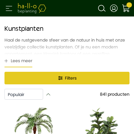
Kunstplanten
Haal de rustgevende sfeer van de natuur in huis met onze
veelzijdige collectie kunstplanten. Of je nu een modern
appartement, een klassiek kantoor of een gezellige
woonkamer wilt verfraaien, kunstplanten bieden een
Lees meer
perfecte, onderhoudsvrije oplossing. Ze combineren de
schoonheid van echte planten met het gemak van
Filters
langdurige frisheid.
Waarom kiezen voor kunstplanten?
841
producten
Altijd groen en fris:
Kunstplanten behouden hun
levendige kleur en volle uitstraling, ongeacht het
seizoen. Geen dorre bladeren of verkleurde planten
meer, maar het hele jaar door een frisse, natuurlijke look.
Onderhoudsvrij:
Vergeet water geven, bemesten of