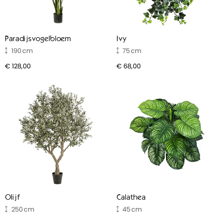
Paradijsvogelbloem
Ivy
190
75
€ 128,00
€ 68,00
Olijf
Calathea
250
45