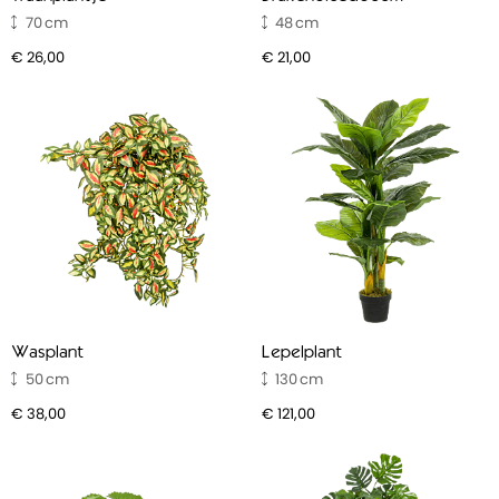
70
48
€ 26,00
€ 21,00
Wasplant
Lepelplant
50
130
€ 38,00
€ 121,00