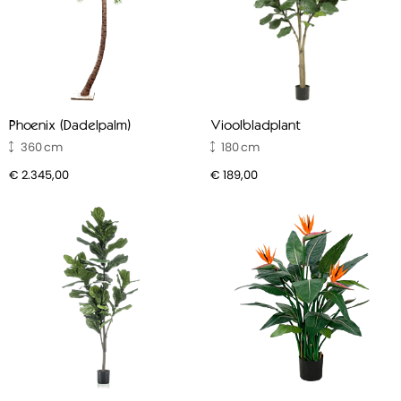
snoeien. Kunstplanten hebben nauwelijks onderhoud
nodig; een simpele afstofbeurt is vaak al genoeg om ze
er stralend uit te laten zien.
Duurzaam en kostenbesparend:
Hoewel de initiële
investering iets hoger kan zijn dan echte planten, gaan
kunstplanten jarenlang mee zonder extra kosten voor
Phoenix (Dadelpalm)
Vioolbladplant
verzorging of vervanging. Dit maakt ze zowel duurzaam
360
180
als budgetvriendelijk.
€ 2.345,00
€ 189,00
Allergievriendelijk:
Kunstbloemen
zijn ideaal voor
mensen met allergieën. Ze brengen de kleur van de
natuur in huis zonder pollen of andere allergenen.
Populair zijn de de
bloesems
.
Flexibel in plaatsing:
Omdat ze geen zonlicht of
specifieke temperaturen nodig hebben, kun je
kunstplanten overal neerzetten: donkere hoeken,
badkamers of kantoren zonder ramen.