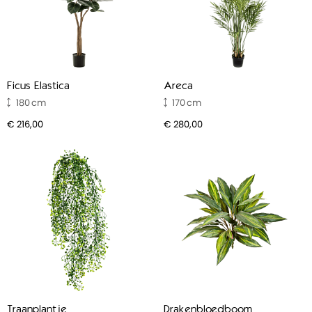
Ficus Elastica
Areca
180
170
€ 216,00
€ 280,00
Traanplantje
Drakenbloedboom