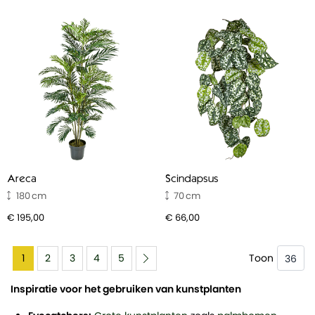
Areca
Scindapsus
180
70
€ 195,00
€ 66,00
1
2
3
4
5
Toon
Inspiratie voor het gebruiken van kunstplanten