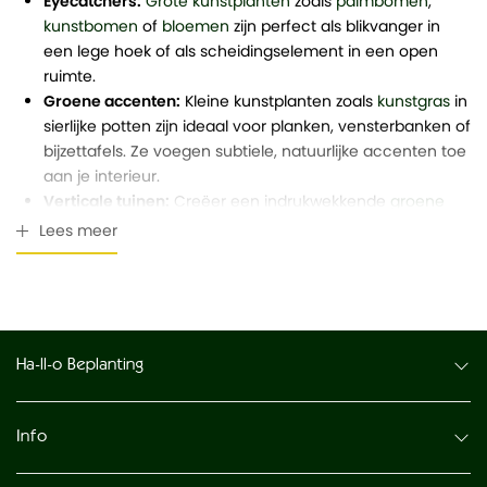
Eyecatchers:
Grote kunstplanten
zoals
palmbomen
,
kunstbomen
of
bloemen
zijn perfect als blikvanger in
een lege hoek of als scheidingselement in een open
ruimte.
Groene accenten:
Kleine kunstplanten zoals
kunstgras
in
sierlijke potten zijn ideaal voor planken, vensterbanken of
bijzettafels. Ze voegen subtiele, natuurlijke accenten toe
aan je interieur.
Verticale tuinen:
Creëer een indrukwekkende
groene
wand met kunstplanten
. Dit is een populaire trend in
Lees meer
kantoren en moderne woonruimtes, waar het zorgt voor
een frisse, dynamische uitstraling. Deze zijn ook te
combineren met
kunsthangplanten
.
Kwaliteit die je niet van echt kunt onderscheiden
Ha-ll-o Beplanting
Onze kunstplanten zijn vervaardigd van hoogwaardige
materialen zoals premium kunststof en textielvezels. Dankzij
Info
geavanceerde productietechnieken zijn de bladeren, stelen
en zelfs nerven zo realistisch dat ze nauwelijks van echte