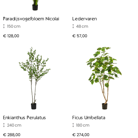
Paradijsvogelbloem Nicolai
Ledervaren
150
48
€ 128,00
€ 57,00
Enkianthus Perulatus
Ficus Umbellata
240
180
€ 288,00
€ 274,00