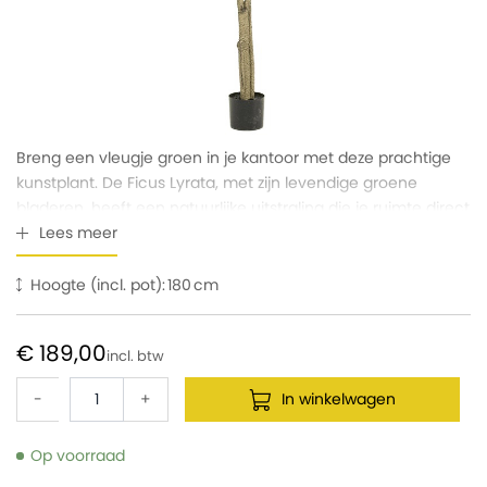
Breng een vleugje groen in je kantoor met deze prachtige
kunstplant. De Ficus Lyrata, met zijn levendige groene
bladeren, heeft een natuurlijke uitstraling die je ruimte direct
opfleurt. De stevige stam en de volle, glanzende bladeren
Lees meer
zijn perfect voor een onderhoudsvriendelijke decoratie.
Ideaal om een frisse en vriendelijke sfeer te creëren zonder
Hoogte (incl. pot):
180
de zorgen over water geven of zonlicht. Perfect voor elke
B2B-omgeving waar stijl en professionaliteit samenkomen!
€ 189,00
-
+
In winkelwagen
Op voorraad