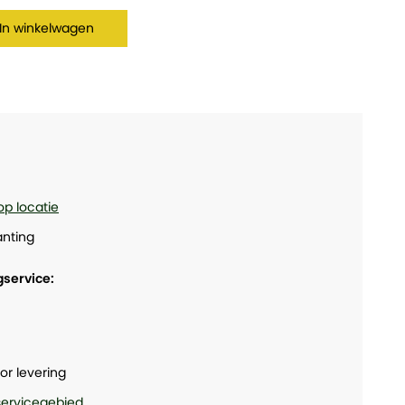
In winkelwagen
op locatie
nting
gservice:
or levering
 servicegebied