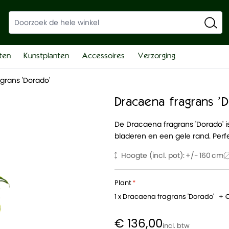
ten
Kunstplanten
Accessoires
Verzorging
grans 'Dorado'
Dracaena fragrans '
De Dracaena fragrans 'Dorado' 
bladeren en een gele rand. Perfec
Hoogte (incl. pot):
160
Plant
1 x Dracaena fragrans 'Dorado'
+
€
€ 136,00