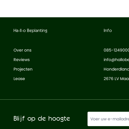
Ha-ll-o Beplanting
Info
Over ons
085-124900
Reviews
info@hallobe
Projecten
Honderdlan
Lease
2676 LV Maas
Blijf op de hoogte