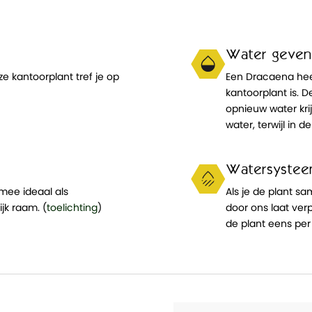
Water geven
e kantoorplant tref je op
Een Dracaena heef
kantoorplant is. 
opnieuw water kri
water, terwijl in 
Watersyste
mee ideaal als
Als je de plant s
ijk raam. (
toelichting
)
door ons laat ver
de plant eens per