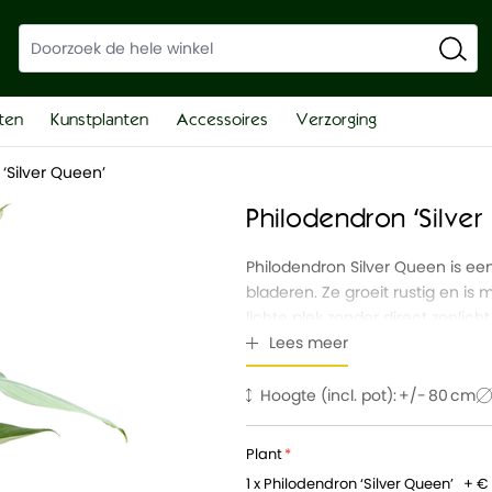
ten
Kunstplanten
Accessoires
Verzorging
‘Silver Queen’
Philodendron ‘Silve
Philodendron Silver Queen is e
bladeren. Ze groeit rustig en is
lichte plek zonder direct zonlicht
kantoor.
Lees meer
Hoogte (incl. pot):
80
Plant
1 x Philodendron ‘Silver Queen’
+
€ 