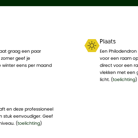
Plaats
taat graag een paar
Een Philodendron g
e zomer geef je
voor een raam op 
de winter eens per maand
direct voor een ra
vlekken met een g
licht. (
toelichting
)
ft en deze professioneel
en stuk eenvoudiger. Geef
iveau. (
toelichting
)