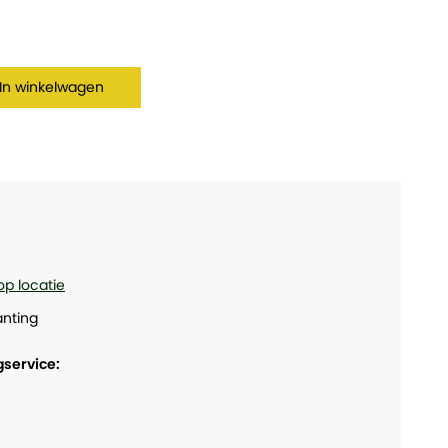
In winkelwagen
op locatie
nting
gservice: