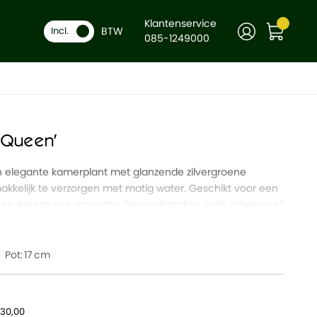
Klantenservice
BTW
Incl.
085-1249000
r Queen’
en elegante kamerplant met glanzende zilvergroene
 makkelijk te verzorgen met matig water. Geschikt voor een
 en brengt een moderne, frisse uitstraling in elk interieur of
Pot:
17
30,00