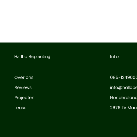
Ha-ll-o Beplanting
Info
Over ons
085-124900
Reviews
info@hallobe
Projecten
Honderdlan
Lease
2676 LV Maas