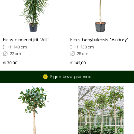
Ficus binnendijkii 'Alii'
Ficus benghalensis 'Audrey'
140
130
22
25
€ 70,00
€ 142,00
Eigen bezorgservice