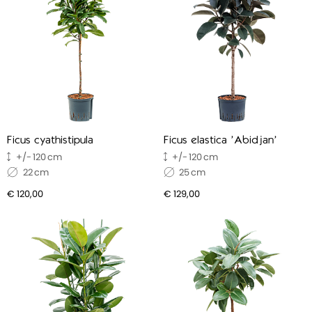
Ficus cyathistipula
Ficus elastica 'Abidjan'
120
120
22
25
€ 120,00
€ 129,00