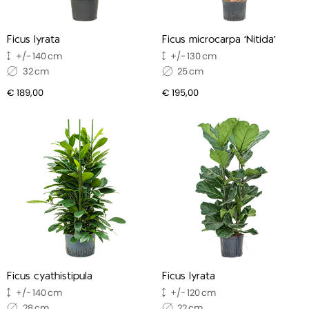
Ficus lyrata
Ficus microcarpa ‘Nitida’
140
130
32
25
€ 189,00
€ 195,00
Ficus cyathistipula
Ficus lyrata
140
120
28
22