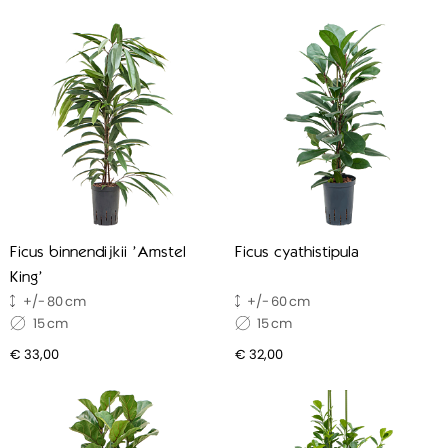
Ficus binnendijkii 'Amstel
Ficus cyathistipula
King'
80
60
15
15
€ 33,00
€ 32,00