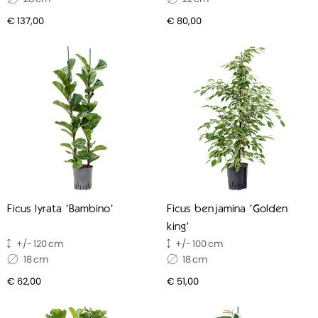
€ 137,00
€ 80,00
Ficus lyrata 'Bambino'
Ficus benjamina 'Golden
king'
120
100
18
18
€ 62,00
€ 51,00