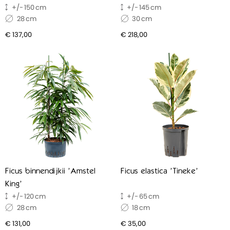
150
145
28
30
€ 137,00
€ 218,00
Ficus binnendijkii 'Amstel
Ficus elastica 'Tineke'
King'
120
65
28
18
€ 131,00
€ 35,00