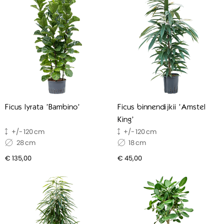
Ficus lyrata 'Bambino'
Ficus binnendijkii 'Amstel
King'
120
120
28
18
€ 135,00
€ 45,00