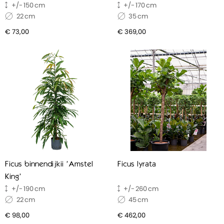
150
170
22
35
€ 73,00
€ 369,00
Ficus binnendijkii 'Amstel
Ficus lyrata
King'
190
260
22
45
€ 98,00
€ 462,00