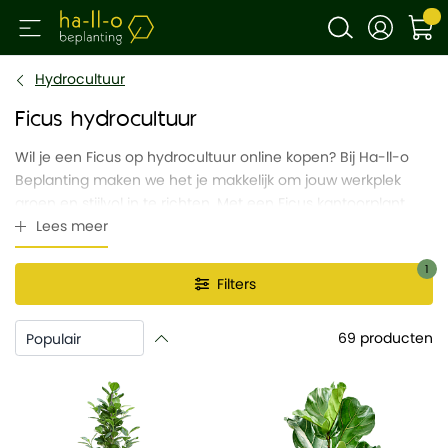
Hydrocultuur
Ficus hydrocultuur
Wil je een Ficus op hydrocultuur online kopen? Bij Ha-ll-o
Beplanting maken we het je makkelijk om jouw werkplek
groen en stijlvol in te richten. Met een Ficus kantoorplant
koop je niet alleen een prachtige en onderhoudsvriendelijke
Lees meer
plant, maar kies je ook voor een complete ontzorging.
1
Filters
Ha-ll-o Beplanting is gespecialiseerd in het leveren van
kantoorplanten die weinig onderhoud vereisen. De Ficus
past perfect in dit plaatje en staat daarom op nummer 8 in
69
producten
onze top 10 kantoorplanten.
We bieden de Ficus kantoorplant aan met verschillende
watersystemen, inclusief een handige watermeter. Hierdoor
kun je ervoor kiezen om het onderhoud zelf te doen of dit