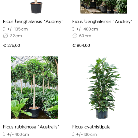
Ficus benghalensis 'Audrey'
Ficus benghalensis 'Audrey'
135
400
32
60
€ 275,00
€ 964,00
Ficus rubiginosa 'Australis'
Ficus cyathistipula
400
130