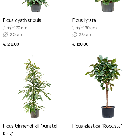
Ficus cyathistipula
Ficus lyrata
170
130
32
28
€ 218,00
€ 120,00
Ficus binnendijkii 'Amstel
Ficus elastica 'Robusta'
King'