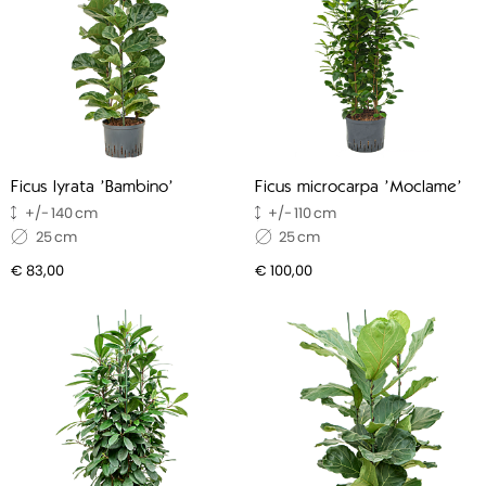
Ficus lyrata 'Bambino'
Ficus microcarpa 'Moclame'
140
110
25
25
€ 83,00
€ 100,00