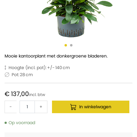
Mooie kantoorplant met donkergroene bladeren.
Hoogte (incl. pot):
140
Pot:
28
€ 137,00
-
+
In winkelwagen
Op voorraad