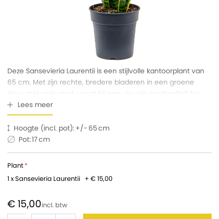
Deze Sansevieria Laurentii is een stijlvolle kantoorplant van
65 cm. Met zijn rechte, bredere bladeren in een groene
kleur met gele rand, voegt hij een vleugje moderniteit toe
aan elke ruimte.
Lees meer
Hoogte (incl. pot):
65
Pot:
17
Plant
1 x Sansevieria Laurentii
+
€ 15,00
€ 15,00