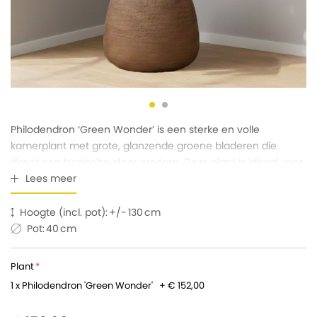
Philodendron ‘Green Wonder’ is een sterke en volle
kamerplant met grote, glanzende groene bladeren die
direct een tropische sfeer creëren. Deze plant is ideaal voor
kantoorbeplanting en past ook prachtig in de woonkamer.
Lees meer
Hij heeft makkelijke verzorging, groeit goed bij indirect licht
en zorgt voor een fris en levendig interieur.
Hoogte (incl. pot):
130
Pot:
40
Plant
1 x Philodendron 'Green Wonder'
+
€ 152,00