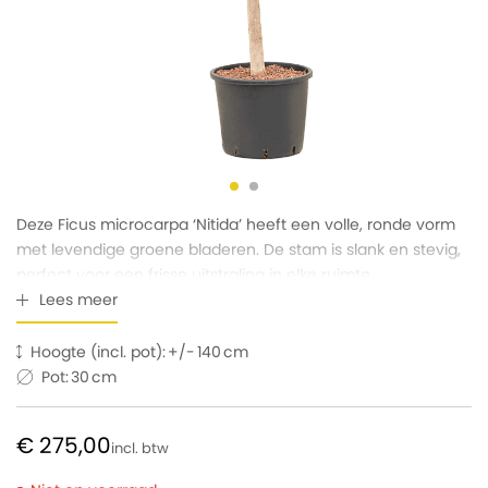
Deze Ficus microcarpa ‘Nitida’ heeft een volle, ronde vorm
met levendige groene bladeren. De stam is slank en stevig,
perfect voor een frisse uitstraling in elke ruimte.
Lees meer
Hoogte (incl. pot):
140
Pot:
30
€ 275,00