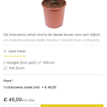
De Dracaena Janet Lind is de ideale keuze voor een stijlvol
en onderhoudsvriendelijk interieur. Dankzij haar compacte
formaat en diepgroene, glanzende bladeren straalt deze
plant tijdloze klasse uit. Ze is sterk, luchtzuiverend en gedijt
Lees meer
uitstekend op plekken met minder licht. Duurzame
elegantie.
Hoogte (incl. pot):
100
Pot:
21
Plant
1 x Dracaena Janet Lind
+
€ 45,00
€ 45,00