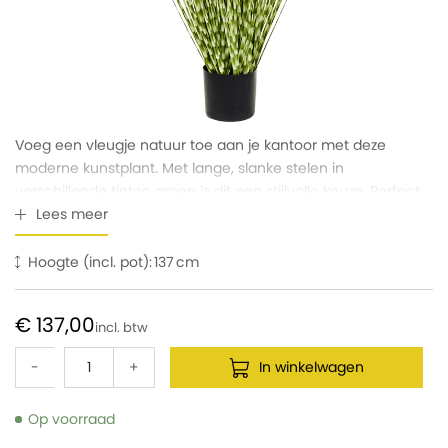
Voeg een vleugje natuur toe aan je kantoor met deze
moderne kunstplant. Met lange, slanke stelen in
verschillende tinten groen is dit een stijlvolle keuze. Perfect
voor diegenen die een frisse uitstraling willen zonder de zorg
Lees meer
voor onderhoud. Ideaal voor elk zakelijk interieur.
Hoogte (incl. pot):
137
€ 137,00
-
+
In winkelwagen
Op voorraad