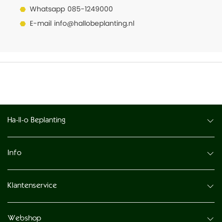
Whatsapp
085-1249000
E-mail
info@hallobeplanting.nl
Ha-ll-o Beplanting
Info
Klantenservice
Webshop