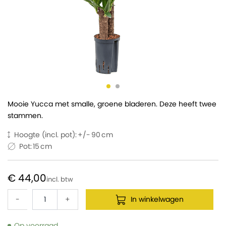
Mooie Yucca met smalle, groene bladeren. Deze heeft twee
stammen.
Hoogte (incl. pot):
90
Pot:
15
€ 44,00
-
+
In winkelwagen
Op voorraad