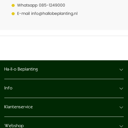
Whatsapp
085-1249000
E-mail
info@hallobeplanting.nl
Ha-ll-o Beplanting
Info
Klantenservice
Webshop