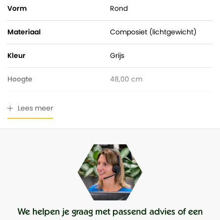
Vorm
Rond
Materiaal
Composiet (lichtgewicht)
Kleur
Grijs
Hoogte
48,00 cm
Pot diameter
48,00 cm
Lees meer
Ingangsdiameter
43,00 cm
Geschikt voor buiten
Ja
Waterdicht
Nee
We helpen je graag met passend advies of een