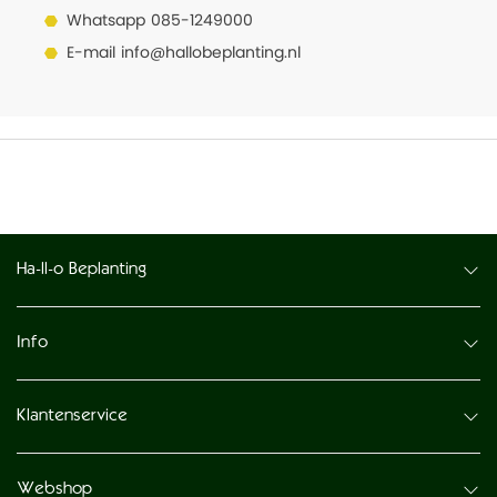
Whatsapp
085-1249000
E-mail
info@hallobeplanting.nl
Ha-ll-o Beplanting
Info
Klantenservice
Webshop