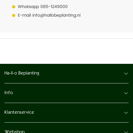
Whatsapp
085-1249000
E-mail
info@hallobeplanting.nl
Ha-ll-o Beplanting
Info
Klantenservice
Webshop