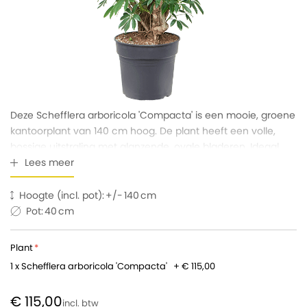
Deze Schefflera arboricola 'Compacta' is een mooie, groene
kantoorplant van 140 cm hoog. De plant heeft een volle,
bossige uitstraling met glanzende, ovale bladeren. Ideaal
voor een frisse sfeer in je kantoor.
Lees meer
Hoogte (incl. pot):
140
Pot:
40
Plant
1 x Schefflera arboricola 'Compacta'
+
€ 115,00
€ 115,00