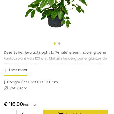
Deze Schefflera actinophylla 'Amate' is een mooie, groene
kantoorplant van 120 cm. Met zijn heldergroene, glanzende
bladeren en elegante vorm voegt hij een frisse uitstraling
toe aan elke ruimte.
Lees meer
Hoogte (incl. pot):
130
Pot:
28
€ 116,00