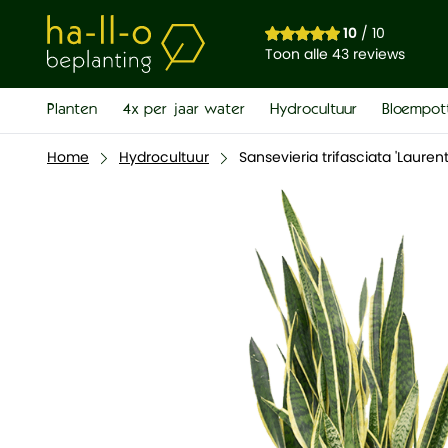
Sansevieria trifasciata 'Laurentii'
10
/ 10
€ 96,00
Toon alle 43 reviews
Planten
4x per jaar water
Hydrocultuur
Bloempot
Home
Hydrocultuur
Sansevieria trifasciata 'Laurenti