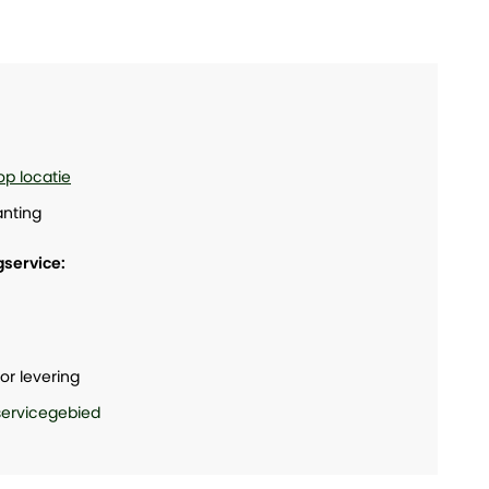
op locatie
nting
gservice:
or levering
 servicegebied