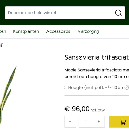
ten
Kunstplanten
Accessoires
Verzorging
i'
Sansevieria trifasciat
Mooie Sansevieria trifasciata m
bereikt een hoogte van 110 cm e
Hoogte (incl. pot):
110
€ 96,00
-
+