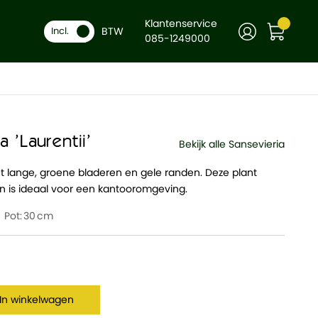
Klantenservice
BTW
-
Incl.
+
In winkelwagen
085-1249000
a 'Laurentii'
Bekijk alle Sansevieria
et lange, groene bladeren en gele randen. Deze plant
n is ideaal voor een kantooromgeving.
Pot:
30
In winkelwagen