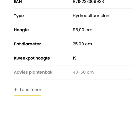
EAN
8718233309938
Type
Hydrocultuur plant
Hoogte
95,00 cm
Pot diameter
25,00 cm
Kweekpot hoogte
19
Advies plantenbak
40-50 cm
Watermeter
Gratis bijgeleverd
Lees meer
Breedte
40