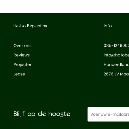
Ha-ll-o Beplanting
Info
Over ons
085-124900
Reviews
info@hallobe
Projecten
Honderdlan
Lease
2676 LV Maas
Blijf op de hoogte