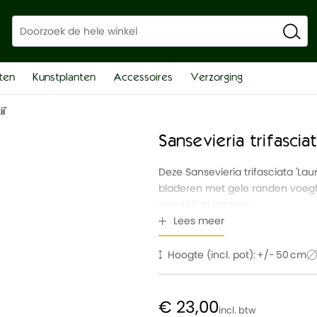
ten
Kunstplanten
Accessoires
Verzorging
i'
Sansevieria trifasciat
Deze Sansevieria trifasciata 'Lau
bladeren met gele randen voegt 
een stijlvol kantoor.
Lees meer
Hoogte (incl. pot):
50
€ 23,00