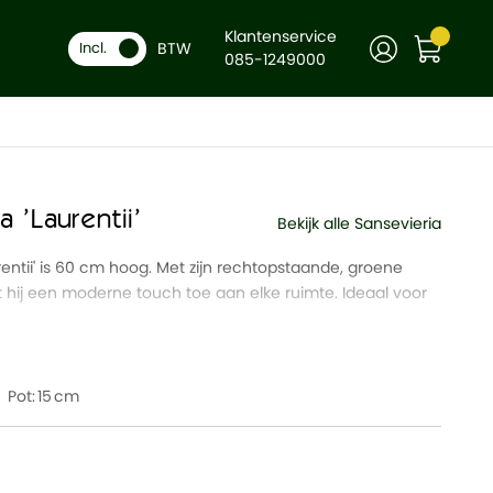
Klantenservice
BTW
-
Incl.
+
In winkelwagen
085-1249000
a 'Laurentii'
Bekijk alle Sansevieria
rentii' is 60 cm hoog. Met zijn rechtopstaande, groene
hij een moderne touch toe aan elke ruimte. Ideaal voor
Pot:
15