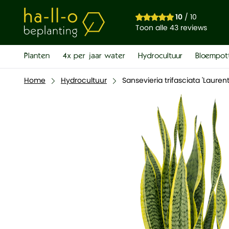
Sansevieria trifasciata 'Laurentii'
10
/ 10
€ 23,00
Toon alle 43 reviews
Planten
4x per jaar water
Hydrocultuur
Bloempot
Home
Hydrocultuur
Sansevieria trifasciata 'Laurenti