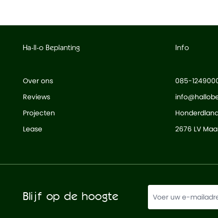
Ha-ll-o Beplanting
Info
Over ons
085-124900
Reviews
info@hallobe
Projecten
Honderdlan
Lease
2676 LV Maas
Blijf op de hoogte