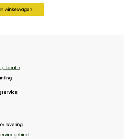
In winkelwagen
op locatie
nting
gservice:
or levering
 servicegebied