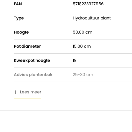
EAN
8718233327956
Type
Hydrocultuur plant
Hoogte
50,00 cm
Pot diameter
15,00 cm
Kweekpot hoogte
19
Advies plantenbak
25-30 cm
Watermeter
Gratis bijgeleverd
Lees meer
Breedte
15