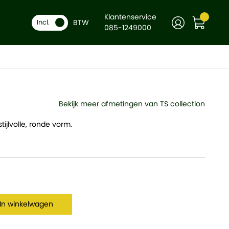
Klantenservice
BTW
-
Incl.
+
In winkelwagen
085-1249000
Bekijk meer afmetingen van TS collection
ijlvolle, ronde vorm.
In winkelwagen