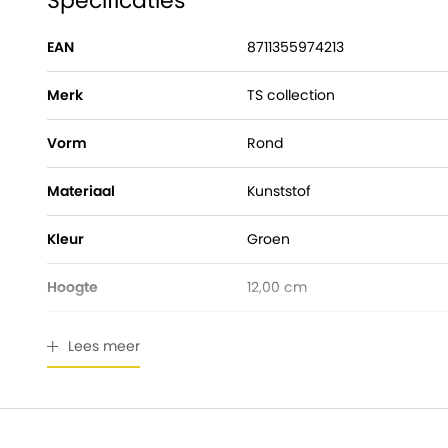
Specificaties
EAN
8711355974213
Merk
TS collection
Vorm
Rond
Materiaal
Kunststof
Kleur
Groen
Hoogte
12,00 cm
Pot diameter
13,00 cm
Lees meer
Ingangsdiameter
12,00 cm
Geschikt voor buiten
Ja