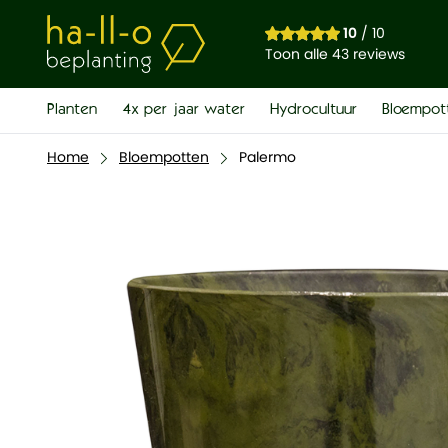
Palermo
10
/ 10
€ 5,00
Toon alle 43 reviews
Planten
4x per jaar water
Hydrocultuur
Bloempot
Home
Bloempotten
Palermo