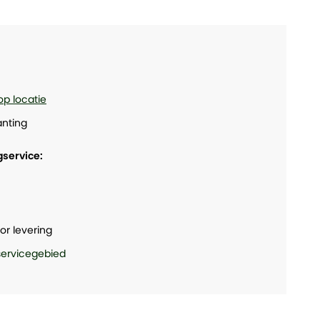
op locatie
nting
gservice:
or levering
 servicegebied