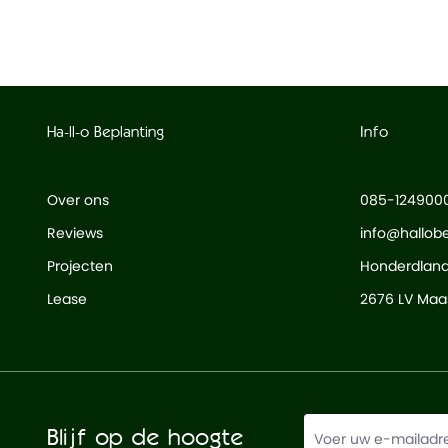
Waterdicht
Ja
Ha-ll-o Beplanting
Info
Over ons
085-124900
Reviews
info@hallobe
Projecten
Honderdlan
Lease
2676 LV Maas
Blijf op de hoogte