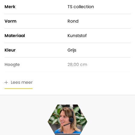
Merk
TS collection
Vorm
Rond
Materiaal
Kunststof
Kleur
Grijs
Hoogte
28,00 cm
Pot diameter
30,00 cm
Lees meer
Ingangsdiameter
28,00 cm
Geschikt voor buiten
Ja
Waterdicht
Ja