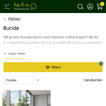
Planten
Bucida
Wil je een Bucida boom voor kantoor online kopen? Bij Ha-
ll-o Beplanting maken we het je makkelijk om jouw werkplek
groen en stijlvol in te richten. Met een Bucida boom koop je
niet alleen een prachtige plant, maar kies je ook voor een
Lees meer
complete ontzorging.
1
Filters
We bieden de Bucida kantoorplant aan met een
watersysteem, inclusief een handige watermeter. Hierdoor
kun je ervoor kiezen om het onderhoud zelf te doen of dit
1
producten
aan ons professionele team over te laten. Zo geniet je altijd
van een fris en groen kantoor zonder extra zorgen.
De Bucida heeft voldoende water en veel direct zonlicht
nodig. Uitgebreide informatie over het onderhoud van deze