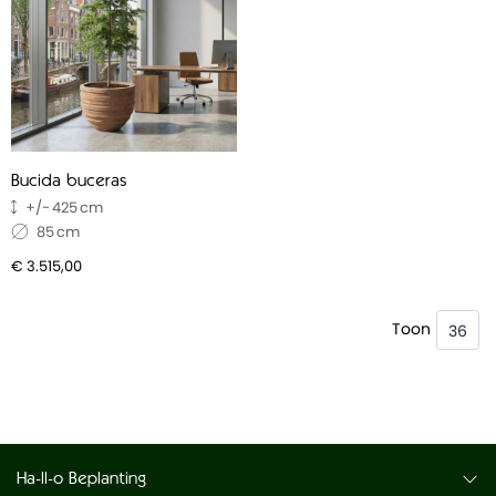
kantoorplant tref je op de pagina
Bucida verzorging
.
Bucida buceras
425
85
€ 3.515,00
Toon
Ha-ll-o Beplanting