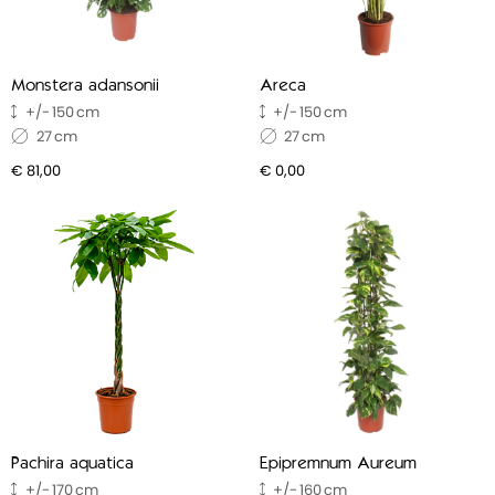
Monstera adansonii
Areca
150
150
27
27
€ 81,00
€ 0,00
Pachira aquatica
Epipremnum Aureum
170
160