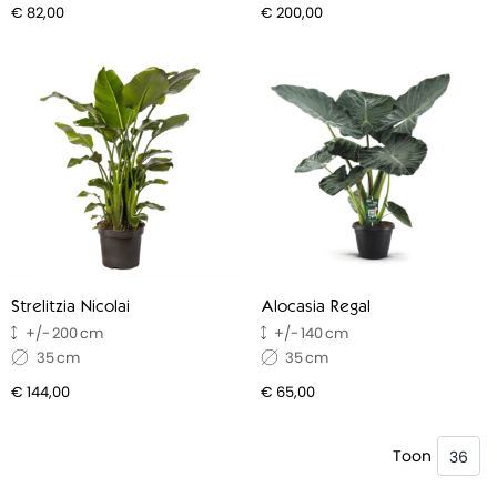
€ 82,00
€ 200,00
Strelitzia Nicolai
Alocasia Regal
200
140
35
35
€ 144,00
€ 65,00
Toon