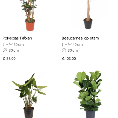
Polyscias Fabian
Beaucarnea op stam
150
140
30
30
€ 88,00
€ 103,00