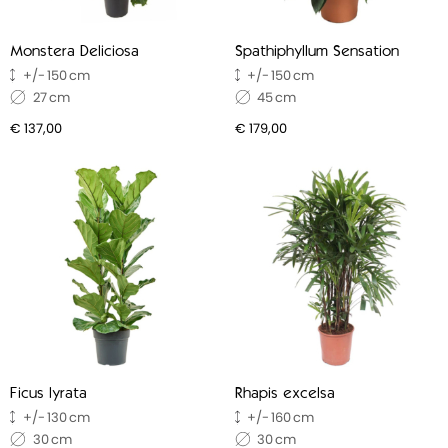
Monstera Deliciosa
Spathiphyllum Sensation
150
150
27
45
€ 137,00
€ 179,00
Ficus lyrata
Rhapis excelsa
130
160
30
30