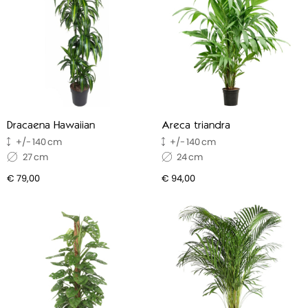
Dracaena Hawaiian
Areca triandra
140
140
27
24
€ 79,00
€ 94,00