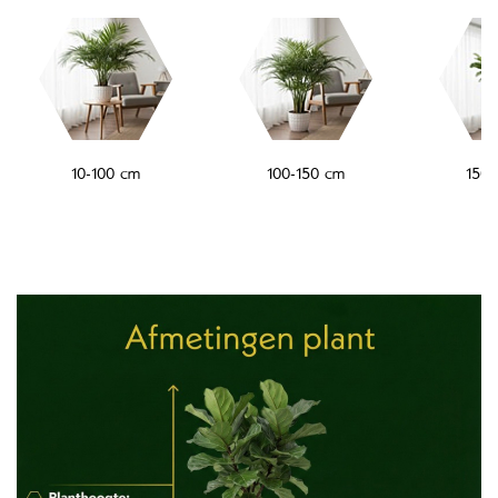
10-100 cm
100-150 cm
150-