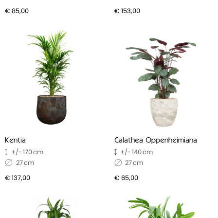
€ 85,00
€ 153,00
Kentia
Calathea Oppenheimiana
170
140
27
27
€ 137,00
€ 65,00