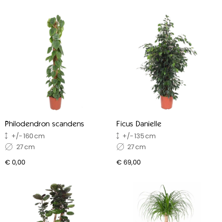
Philodendron scandens
Ficus Danielle
160
135
27
27
€ 0,00
€ 69,00