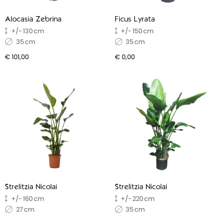
Alocasia Zebrina
Ficus Lyrata
130
150
35
35
€ 101,00
€ 0,00
Strelitzia Nicolai
Strelitzia Nicolai
160
220
27
35