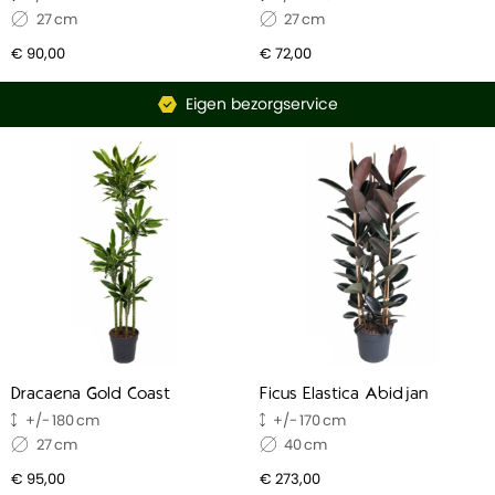
27
27
€ 90,00
€ 72,00
Eigen bezorgservice
Dracaena Gold Coast
Ficus Elastica Abidjan
180
170
27
40
€ 95,00
€ 273,00