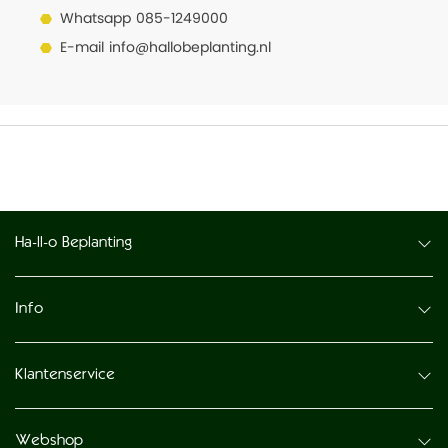
Whatsapp
085-1249000
E-mail
info@hallobeplanting.nl
Ha-ll-o Beplanting
Info
Klantenservice
Webshop