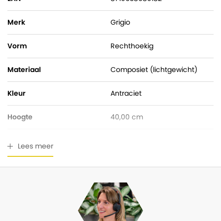
Merk
Grigio
Vorm
Rechthoekig
Materiaal
Composiet (lichtgewicht)
Kleur
Antraciet
Hoogte
40,00 cm
Pot diameter
0,00 cm
Lees meer
Breedte
40
Lengte
90,00 cm
Ingangsdiameter
0,00 cm