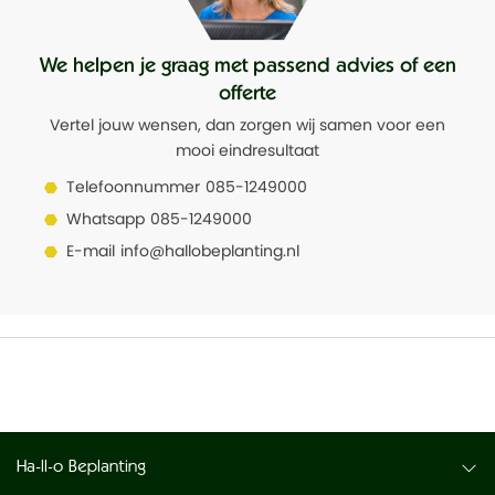
Geschikt voor buiten
Ja
We helpen je graag met passend advies of een
Waterdicht
Nee
offerte
Vertel jouw wensen, dan zorgen wij samen voor een
mooi eindresultaat
Telefoonnummer
085-1249000
Whatsapp
085-1249000
E-mail
info@hallobeplanting.nl
Ha-ll-o Beplanting