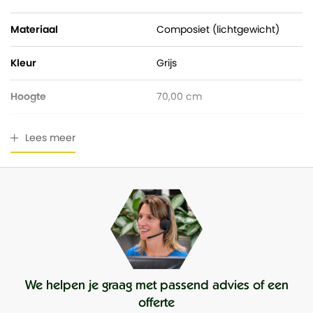
Materiaal
Composiet (lichtgewicht)
Kleur
Grijs
Hoogte
70,00 cm
Pot diameter
70,00 cm
Lees meer
Ingangsdiameter
58,00 cm
Geschikt voor buiten
Ja
Waterdicht
Nee
We helpen je graag met passend advies of een
offerte