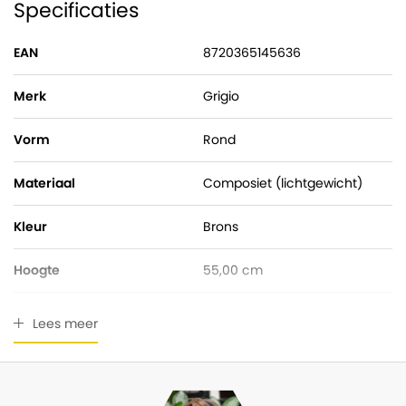
Specificaties
EAN
8720365145636
Merk
Grigio
Vorm
Rond
Materiaal
Composiet (lichtgewicht)
Kleur
Brons
Hoogte
55,00 cm
Pot diameter
55,00 cm
Lees meer
Ingangsdiameter
42,00 cm
Geschikt voor buiten
Ja