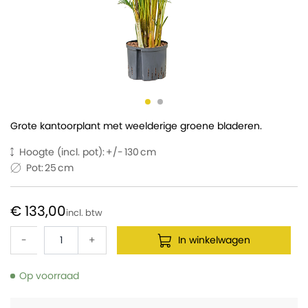
Grote kantoorplant met weelderige groene bladeren.
Hoogte (incl. pot):
130
Pot:
25
€ 133,00
-
+
In winkelwagen
Op voorraad