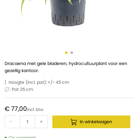
Dracaena met gele bladeren, hydrocultuurplant voor een
gezellig kantoor.
Hoogte (incl. pot):
45
Pot:
25
€ 77,00
-
+
In winkelwagen
Op voorraad