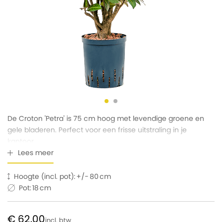
De Croton 'Petra' is 75 cm hoog met levendige groene en
gele bladeren. Perfect voor een frisse uitstraling in je
kantoor.
Lees meer
Hoogte (incl. pot):
80
Pot:
18
€ 62,00