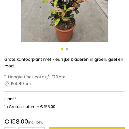
Grote kantoorplant met kleurrijke bladeren in groen, geel en
rood.
Hoogte (incl. pot):
170
Pot:
40
Plant
1 x Croton Iceton
+
€ 158,00
€ 158,00