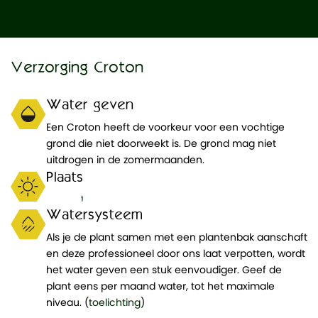
Een Croton
Verzorging Croton
heeft veel
licht nodig,
Water geven
inclusief
Een Croton heeft de voorkeur voor een vochtige
direct
grond die niet doorweekt is. De grond mag niet
zonlicht.
uitdrogen in de zomermaanden.
Krijgt hij te
Plaats
weinig licht,
dan zal de
toelichting
)
bladkleur
Watersysteem
minder bont
Als je de plant samen met een plantenbak aanschaft
worden. Ook
en deze professioneel door ons laat verpotten, wordt
bladval is
het water geven een stuk eenvoudiger. Geef de
een signaal
plant eens per maand water, tot het maximale
van
niveau. (
toelichting
)
onvoldoende