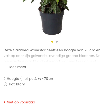
Deze Calathea Wavestar heeft een hoogte van 70 cm en
valt op door zijn golvende, levendige groene bladeren. De
onderzijde is prachtig donkerrood, wat een fijn contrast
biedt. Een stijlvolle toevoeging voor elk kantoor.
Lees meer
Hoogte (incl. pot):
70
Pot:
19
Niet op voorraad