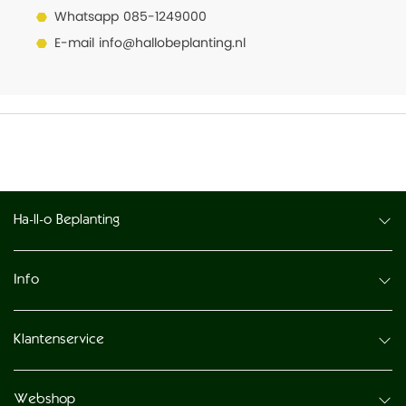
Whatsapp
085-1249000
E-mail
info@hallobeplanting.nl
Ha-ll-o Beplanting
Info
Klantenservice
Webshop