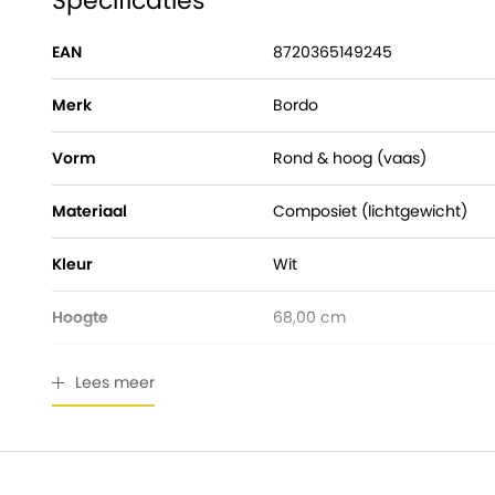
Specificaties
EAN
8720365149245
Merk
Bordo
Vorm
Rond & hoog (vaas)
Materiaal
Composiet (lichtgewicht)
Kleur
Wit
Hoogte
68,00 cm
Pot diameter
55,00 cm
Lees meer
Ingangsdiameter
40,50 cm
Geschikt voor buiten
Ja