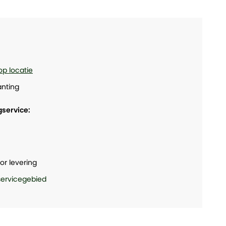
op locatie
nting
gservice:
or levering
 servicegebied