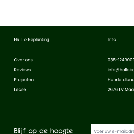
Waterdicht
Nee
Ha-ll-o Beplanting
Info
Over ons
085-124900
Reviews
info@hallobe
Projecten
Honderdlan
Lease
2676 LV Maas
Blijf op de hoogte