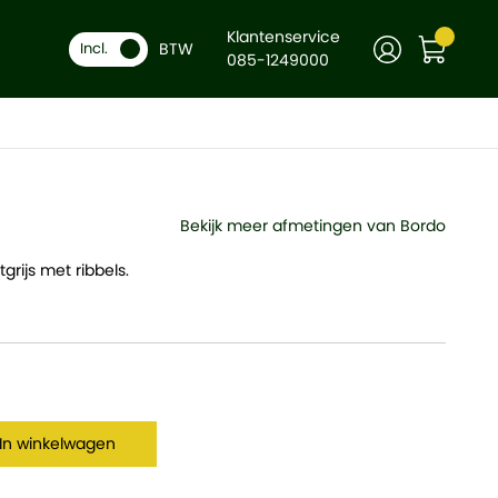
Klantenservice
BTW
-
Incl.
+
In winkelwagen
085-1249000
Bekijk meer afmetingen van Bordo
grijs met ribbels.
In winkelwagen