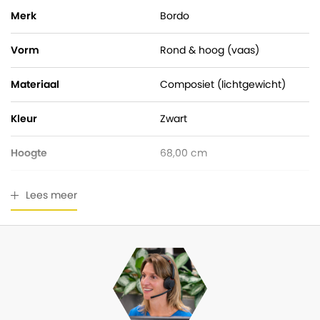
Merk
Bordo
Vorm
Rond & hoog (vaas)
Materiaal
Composiet (lichtgewicht)
Kleur
Zwart
Hoogte
68,00 cm
Pot diameter
55,00 cm
Lees meer
Ingangsdiameter
40,50 cm
Geschikt voor buiten
Ja
Waterdicht
Nee