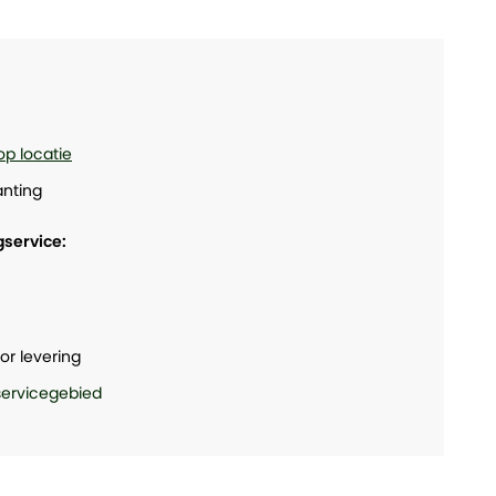
op locatie
nting
gservice:
or levering
 servicegebied