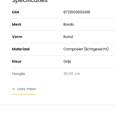
Specificaties
EAN
8721003000416
Merk
Bordo
Vorm
Rond
Materiaal
Composiet (lichtgewicht)
Kleur
Grijs
Hoogte
30,00 cm
Pot diameter
30,00 cm
Lees meer
Ingangsdiameter
22,00 cm
Geschikt voor buiten
Ja