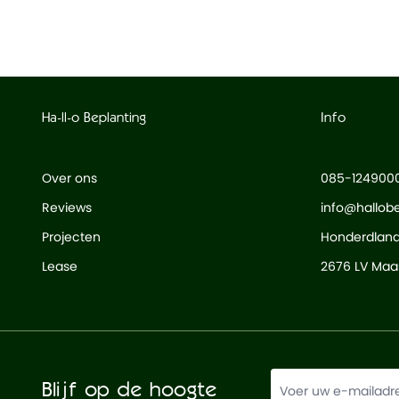
Waterdicht
Nee
Ha-ll-o Beplanting
Info
Over ons
085-124900
Reviews
info@hallobe
Projecten
Honderdlan
Lease
2676 LV Maas
Blijf op de hoogte