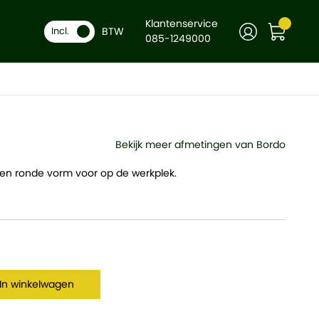
Klantenservice
BTW
-
Incl.
+
In winkelwagen
085-1249000
Bekijk meer afmetingen van Bordo
t een ronde vorm voor op de werkplek.
In winkelwagen