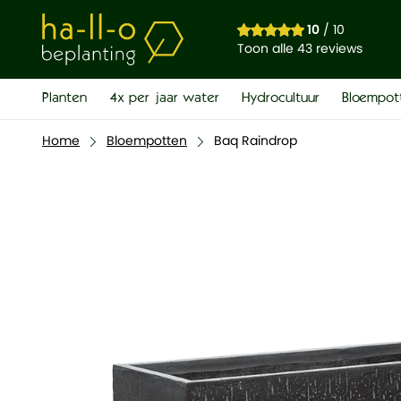
Baq Raindrop
10
/ 10
€ 132,00
Toon alle 43 reviews
Planten
4x per jaar water
Hydrocultuur
Bloempot
Home
Bloempotten
Baq Raindrop