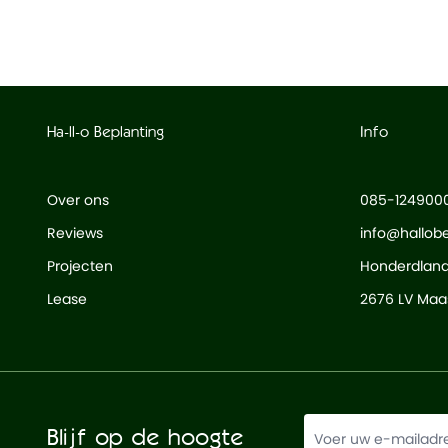
Lengte
80,00 cm
Ingangsdiameter
24,00 cm
Geschikt voor buiten
Ja
Ha-ll-o Beplanting
Info
Waterdicht
Nee
Over ons
085-124900
Reviews
info@hallobe
Projecten
Honderdlan
Lease
2676 LV Maas
Blijf op de hoogte