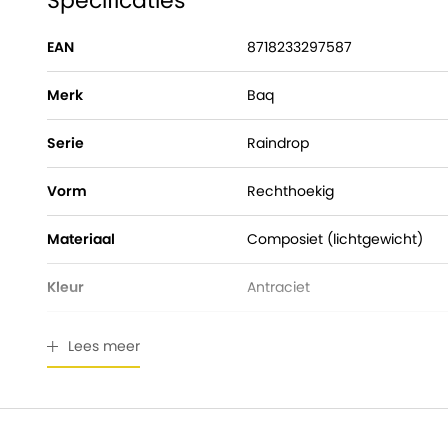
Specificaties
EAN
8718233297587
Merk
Baq
Serie
Raindrop
Vorm
Rechthoekig
Materiaal
Composiet (lichtgewicht)
Kleur
Antraciet
Hoogte
30,00 cm
Lees meer
Pot diameter
0,00 cm
Breedte
30