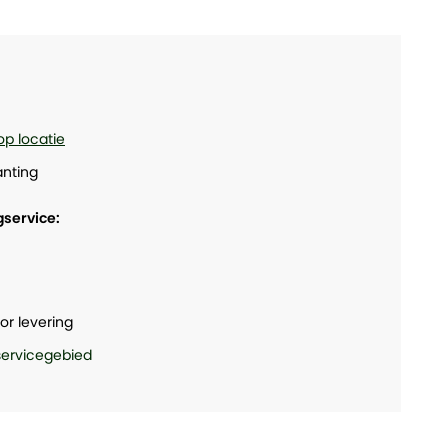
op locatie
nting
gservice:
or levering
 servicegebied