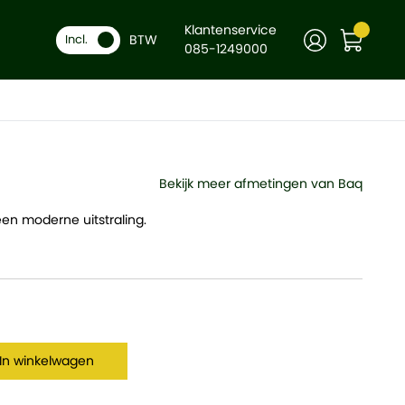
Klantenservice
BTW
-
Incl.
+
In winkelwagen
085-1249000
Bekijk meer afmetingen van Baq
en moderne uitstraling.
In winkelwagen