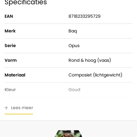
Specificaties
EAN
8718233295729
Merk
Baq
Serie
Opus
Vorm
Rond & hoog (vaas)
Materiaal
Composiet (lichtgewicht)
Kleur
Goud
Hoogte
105,00 cm
Lees meer
Pot diameter
50,00 cm
Ingangsdiameter
41,00 cm