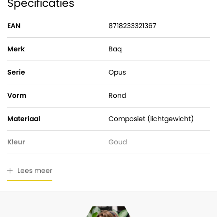
Specificaties
EAN
8718233321367
Merk
Baq
Serie
Opus
Vorm
Rond
Materiaal
Composiet (lichtgewicht)
Kleur
Goud
Hoogte
48,00 cm
Lees meer
Pot diameter
45,00 cm
Ingangsdiameter
30,00 cm