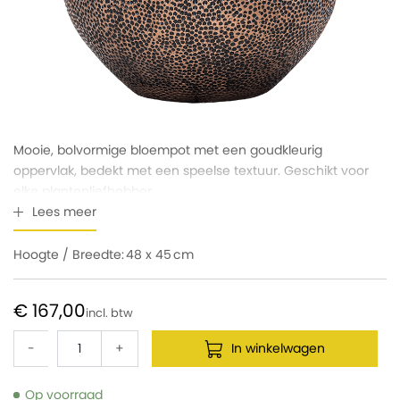
Mooie, bolvormige bloempot met een goudkleurig
oppervlak, bedekt met een speelse textuur. Geschikt voor
elke plantenliefhebber.
Lees meer
Hoogte / Breedte:
48 x 45
€ 167,00
-
+
In winkelwagen
Op voorraad