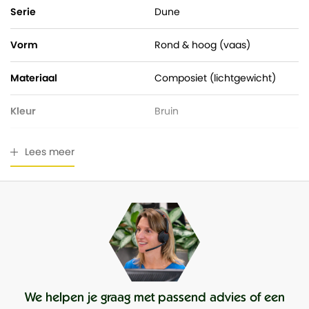
Serie
Dune
Vorm
Rond & hoog (vaas)
Materiaal
Composiet (lichtgewicht)
Kleur
Bruin
Hoogte
55,00 cm
Lees meer
Pot diameter
35,00 cm
Ingangsdiameter
27,00 cm
Geschikt voor buiten
Ja
Waterdicht
Nee
We helpen je graag met passend advies of een