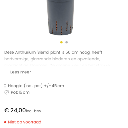
Deze Anthurium 'Sierra' plant is 50 cm hoog, heeft
hartvormige, glanzende bladeren en opvallende,
roodachtige bloemen. De groene kleur en het strakke
uiterlijk maken het een stijlvolle keuze voor elk kantoor.
Lees meer
Hoogte (incl. pot):
45
Pot:
15
€ 24,00
Niet op voorraad